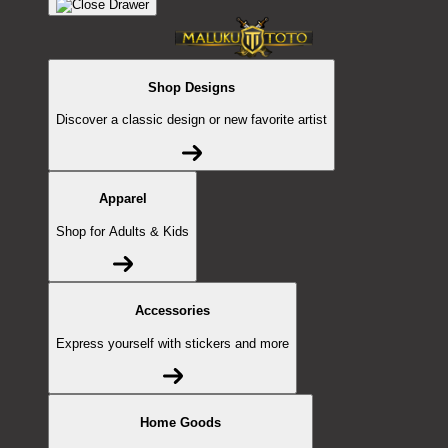
Shop Designs
Discover a classic design or new favorite artist
Apparel
Shop for Adults & Kids
Accessories
Express yourself with stickers and more
Home Goods