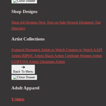
Shop Designs
Shop All Designs
New Tees on Sale
Newest Designers
Tag
Directory
Artist Collections
Featured Designers
Artists to Watch
Creators to Watch
AAPI
Artists
BIPOC Artists
Black Artists
Celebrate Women Artists
LGBTQIA Artists
Ukrainian Artists
Back To Menu
Adult Apparel
T-Shirts