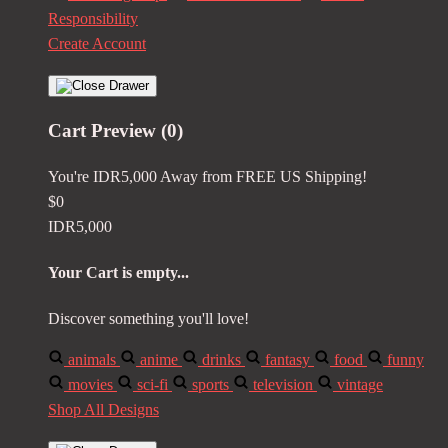
Responsibility
Create Account
Cart Preview (0)
You're
IDR5,000
Away from
FREE US Shipping!
$0
IDR5,000
Your Cart is empty...
Discover something you'll love!
animals
anime
drinks
fantasy
food
funny
movies
sci-fi
sports
television
vintage
Shop All Designs