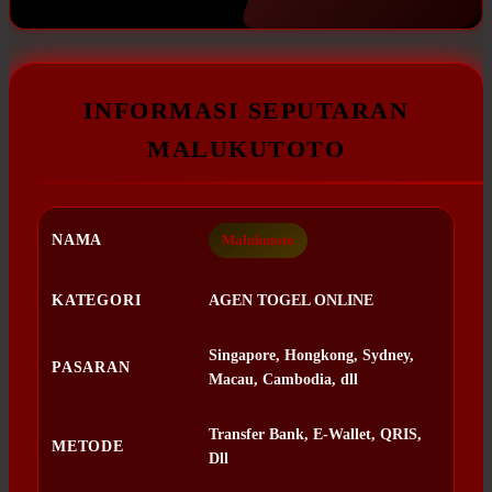
INFORMASI SEPUTARAN
MALUKUTOTO
NAMA
Malukutoto
KATEGORI
AGEN TOGEL ONLINE
Singapore, Hongkong, Sydney,
PASARAN
Macau, Cambodia, dll
Transfer Bank, E-Wallet, QRIS,
METODE
Dll