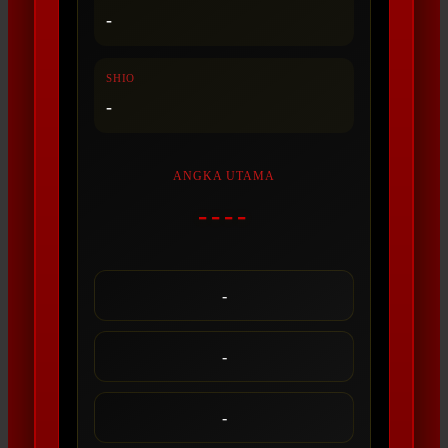
-
SHIO
-
ANGKA UTAMA
----
-
-
-