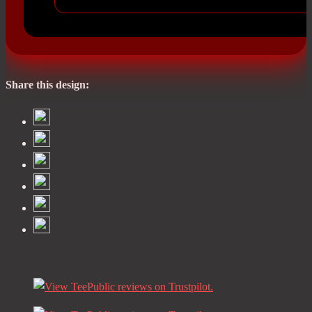
Share this design: