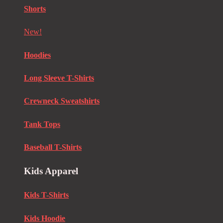
Shorts
New!
Hoodies
Long Sleeve T-Shirts
Crewneck Sweatshirts
Tank Tops
Baseball T-Shirts
Kids Apparel
Kids T-Shirts
Kids Hoodie