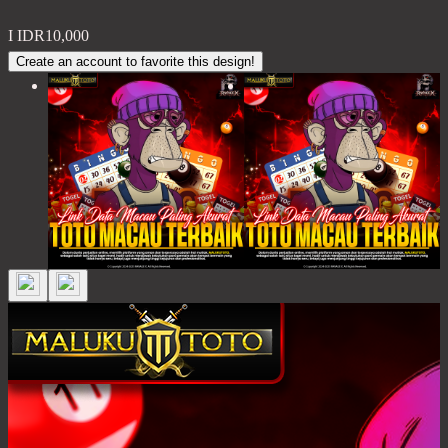
I
IDR10,000
Create an account to favorite this design!