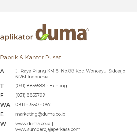
Pabrik & Kantor Pusat
A
Jl. Raya Pilang KM 8. No.88 Kec. Wonoayu, Sidoarjo,
61261 Indonesia.
T
(031) 8855588 - Hunting
F
(031) 8855799
WA
0811 - 3550 - 057
E
marketing@duma.co.id
W
www.duma.co.id |
www.sumberdjajaperkasa.com