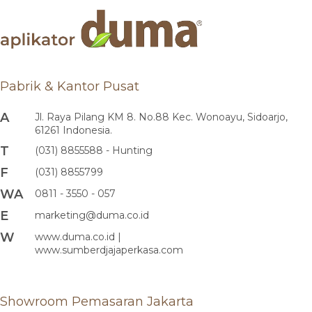
Pabrik & Kantor Pusat
A
Jl. Raya Pilang KM 8. No.88 Kec. Wonoayu, Sidoarjo,
61261 Indonesia.
T
(031) 8855588 - Hunting
F
(031) 8855799
WA
0811 - 3550 - 057
E
marketing@duma.co.id
W
www.duma.co.id |
www.sumberdjajaperkasa.com
Showroom Pemasaran Jakarta