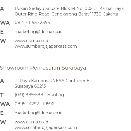
A
Rukan Sedayu Square Blok M No. 005, Jl. Kamal Raya
Outer Ring Road, Cengkareng Barat 11730, Jakarta
WA
0821 - 1195 - 3395
E
marketing@duma.co.id
W
www.duma.co.id |
www.sumberdjajaperkasa.com
Showroom Pemasaran Surabaya
A
Jl. Raya Kampus UNESA Container E,
Surabaya 60213
T
(031) 8855588 - Hunting
WA
0895 - 4292 - 19596
E
marketing@duma.co.id
W
www.duma.co.id |
www.sumberdjajaperkasa.com